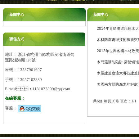
新聞中心
新聞中心
2014年青島港進境原木
聯係方式
木材防腐處理技術獲新突
2013年世界各國木材政
地址： 浙江省杭州市餘杭區良渚街道勾
運路淺港頭126號
木門選購防陷阱 需警惕“假
座機： 13587901697
木屋建造應注意哪些建造
手機： 13957102889
美國南方鬆防腐木的好處
E-mail：1181022899@qq.com
在線客服：
共6條 每頁10條 頁次：1/1
客服：